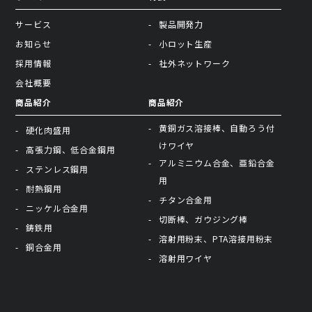
サービス
製品開発力
お知らせ
小ロット生産
採用情報
社外ネットワーク
会社概要
商品紹介
商品紹介
黄銅ガス溶接棒、自動ろう付
硬化肉盛用
けワイヤ
高張力鋼、低合金鋼用
アルミニウム合金、亜鉛合金
ステンレス鋼用
用
耐熱鋼用
チタン合金用
ニッケル合金用
切断棒、ガウジング棒
鋳鉄用
溶射用粉末、PTA溶接用粉末
銅合金用
溶射用ワイヤ