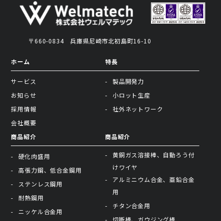
〒660-0834
兵庫県尼崎市北初島町16-10
ホーム
特長
サービス
製品開発力
お知らせ
小ロット生産
採用情報
社外ネットワーク
会社概要
商品紹介
商品紹介
黄銅ガス溶接棒、自動ろう付
硬化肉盛用
けワイヤ
高張力鋼、低合金鋼用
アルミニウム合金、亜鉛合金
ステンレス鋼用
用
耐熱鋼用
チタン合金用
ニッケル合金用
切断棒、ガウジング棒