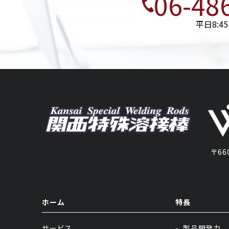
06-48
平日8:45 
〒660-
ホーム
特長
サービス
製品開発力