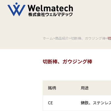
ホーム
>
商品紹介
>
切断棒、ガウジング棒
>
切
切断棒、ガウジング棒
銘柄
用途
CE
鋳鉄、ステンレ