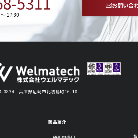
68-5311
お問い合
〜 17:30
0834
兵庫県尼崎市北初島町16-10
商品紹介
商品
黄
硬化肉盛用