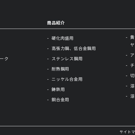
商品紹介
商品
黄
硬化肉盛用
ヤ
高張力鋼、低合金鋼用
ア
ーク
ステンレス鋼用
チ
耐熱鋼用
切
ニッケル合金用
溶
鋳鉄用
溶
銅合金用
サイト