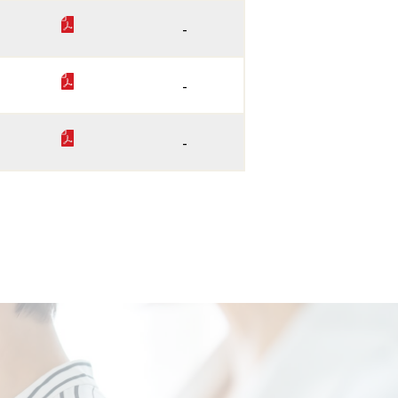
-
-
-